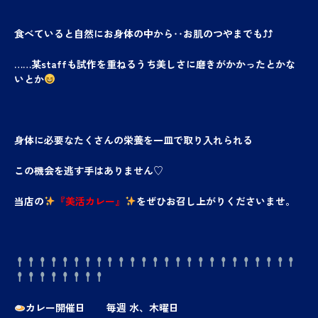
食べていると自然にお身体の中から‥お肌のつやまでも⤴⤴
……某staffも試作を重ねるうち美しさに磨きがかかったとかな
いとか
身体に必要なたくさんの栄養を一皿で取り入れられる
この機会を逃す手はありません♡
当店の
『美活カレー』
をぜひお召し上がりくださいませ。
カレー開催日 毎週 水、木曜日